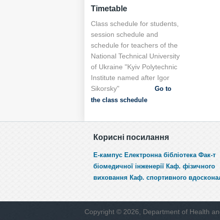
Timetable
Class schedule for students,
session schedule and
schedule for teachers of the
National Technical University
of Ukraine "Kyiv Polytechnic
Institute named after Igor
Sikorsky"
Go to
the class schedule
Корисні посилання
Е-кампус
Електронна бібліотека
Фак-т
біомедичної інженерії
Каф. фізичного
виховання
Каф. спортивного вдоскона
Copyright © 2026, Department of Health an