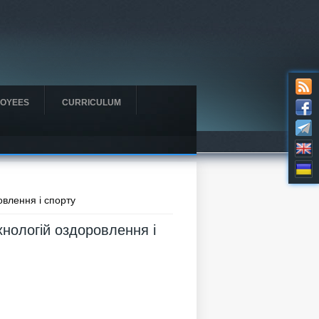
OYEES
CURRICULUM
овлення і спорту
хнологій оздоровлення і