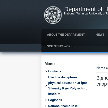
Skip to main content
Department of H
National Technical University of U
ABOUT THE DEPARTMENT
NEWS
SCIENTIFIC WORK
You ar
Menu
»
Home
Contacts
Відп
Elective disciplines:
physical education at Igor
спор
Sikorsky Kyiv Polytechnic
Institute
Logistics
National teams in KPI